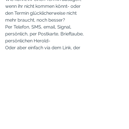
wenn ihr nicht kommen könnt- oder 
den Termin glücklicherweise nicht 
mehr braucht, noch besser?
Per Telefon, SMS, email, Signal, 
persönlich, per Postkarte, Brieftaube, 
persönlichen Herold- 
Oder aber einfach via dem Link, der 
euch automatisch als 
Buchungsbestätigung zugesandt 
wird bei online Buchung über die 
Website. 
Ich find das wahnsinnig praktisch! 
Ich bin so froh, dass es in den 
allermeisten Fällen reibungslos klappt 
und ich die tollsten Patienten der Welt 
habe. 
Aber nachdem letzte Woche über ein 