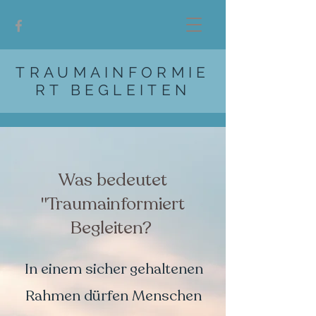
TRAUMAINFORMIE
RT BEGLEITEN
Was bedeutet
"Traumainformiert
Begleiten?
In einem sicher gehaltenen
Rahmen dürfen Menschen