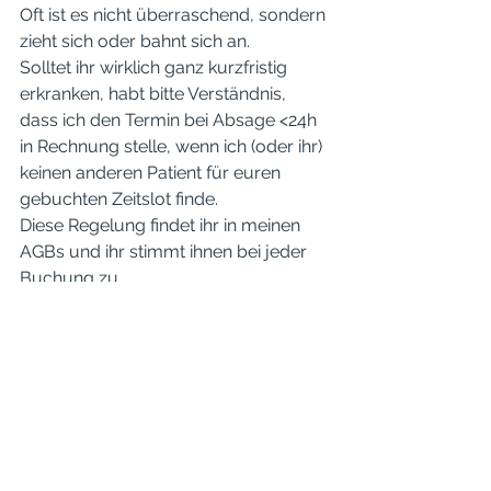
Oft ist es nicht überraschend, sondern 
zieht sich oder bahnt sich an.
Solltet ihr wirklich ganz kurzfristig 
erkranken, habt bitte Verständnis, 
dass ich den Termin bei Absage <24h 
in Rechnung stelle, wenn ich (oder ihr) 
keinen anderen Patient für euren 
gebuchten Zeitslot finde. 
Diese Regelung findet ihr in meinen 
AGBs und ihr stimmt ihnen bei jeder 
Buchung zu. 
Ich nehme mir fest vor, in Zukunft 
noch genauer darauf zu achten, und 
Patienten die mit Grippe Symptomen 
auftauchen oder mir an der Tür sagen 
“Hi Michaela, ach ich hab mich schon 
so auf dich gefreut- ich hab eine 
akute Seitenstrang Angina -das stört 